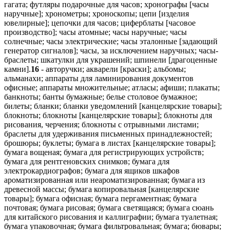
гагата; футляры подарочные для часов; хронографы [часы
наручные]; хронометры; хроноскопы; цепи [изделия
ювелирные]; цепочки для часов; циферблаты [часовое
производство]; часы атомные; часы наручные; часы
солнечные; часы электрические; часы эталонные [задающий
генератор сигналов]; часы, за исключением наручных; часы-
браслеты; шкатулки для украшений; шпинели [драгоценные
камни].
16
- авторучки; акварели [краски]; альбомы;
альманахи; аппараты для ламинирования документов
офисные; аппараты множительные; атласы; афиши; плакаты;
банкноты; банты бумажные; белье столовое бумажное;
билеты; бланки; бланки уведомлений [канцелярские товары];
блокноты; блокноты [канцелярские товары]; блокноты для
рисования, черчения; блокноты с отрывными листами;
браслеты для удерживания письменных принадлежностей;
брошюры; буклеты; бумага в листах [канцелярские товары];
бумага вощеная; бумага для регистрирующих устройств;
бумага для рентгеновских снимков; бумага для
электрокардиографов; бумага для ящиков шкафов
ароматизированная или неароматизированная; бумага из
древесной массы; бумага копировальная [канцелярские
товары]; бумага офисная; бумага пергаментная; бумага
почтовая; бумага рисовая; бумага светящаяся; бумага сюань
для китайского рисования и каллиграфии; бумага туалетная;
бумага упаковочная; бумага фильтровальная; бумага; бювары;