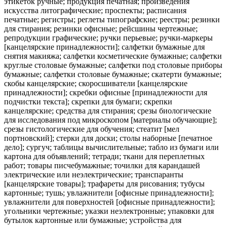
этикеток ручные; продукция печатная; произведения
искусства литографические; проспекты; расписания
печатные; регистры; реглеты типографские; реестры; резинки
для стирания; резинки офисные; рейсшины чертежные;
репродукции графические; ручки перьевые; ручки-маркеры
[канцелярские принадлежности]; салфетки бумажные для
снятия макияжа; салфетки косметические бумажные; салфетки
круглые столовые бумажные; салфетки под столовые приборы
бумажные; салфетки столовые бумажные; скатерти бумажные;
скобы канцелярские; скоросшиватели [канцелярские
принадлежности]; скребки офисные [принадлежности для
подчистки текста]; скрепки для бумаги; скрепки
канцелярские; средства для стирания; срезы биологические
для исследования под микроскопом [материалы обучающие];
срезы гистологические для обучения; стеатит [мел
портновский]; стерки для доски; столы наборные [печатное
дело]; сургуч; таблицы вычислительные; табло из бумаги или
картона для объявлений; тетради; ткани для переплетных
работ; товары писчебумажные; точилки для карандашей
электрические или неэлектрические; транспаранты
[канцелярские товары]; трафареты для рисования; тубусы
картонные; тушь; увлажнители [офисные принадлежности];
увлажнители для поверхностей [офисные принадлежности];
угольники чертежные; указки неэлектронные; упаковки для
бутылок картонные или бумажные; устройства для