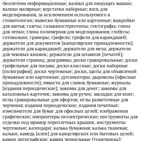
бюллетени информационные; валики для пишущих машин;
валики малярные; верстатки наборные; воск для
моделирования, за исключением используемого в
стоматологии; вывески бумажные или картонные; выкройки
для шитья; газеты; гальваностереотипы; гектографы; глина
для лепки; глина полимерная для моделирования; глобусы;
готовальни; гравюры; грифели; грифели для карандашей;
держатели для документов [канцелярские принадлежности];
держатели для карандашей; держатели для мела; держатели
для чековых книжек; держатели для штампов [печатей];
держатели страниц; диаграммы; доски гравировальные; доски
грифельные для письма; доски классные; доски наборные
[полиграфия]; доски чертежные; доски, щиты для объявлений
бумажные или картонные; дупликаторы; дыроколы [офисные
принадлежности]; емкости для сливок бумажные; журналы
[издания периодические]; зажимы для денег; зажимы для
каталожных карточек; зажимы для ручек; закладки для книг;
иглы гравировальные для офортов; иглы разметочные для
черчения; издания периодические; издания печатные;
измельчители для бумаг для офисных целей; изображения
графические; импринтеры неэлектрические; инструменты для
отделки под мрамор переплетных крышек; инструменты
чертежные; календари; калька бумажная; калька тканевая;
кальки; камедь [клеи] для канцелярских или бытовых целей;
камни литографские; камни чернильные [тушечницы];