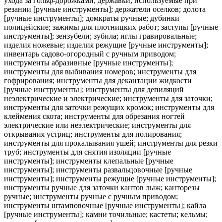
ухода за гольф-дорожками; державки, используемые при
резании [ручные инструменты]; держатели оселков; долота
[ручные инструменты]; домкраты ручные; дубинки
полицейские; зажимы для плотницких работ; заступы [ручные
инструменты]; зензубели; зубила; иглы гравировальные;
изделия ножевые; изделия режущие [ручные инструменты];
инвентарь садово-огородный с ручным приводом;
инструменты абразивные [ручные инструменты];
инструменты для выбивания номеров; инструменты для
гофрирования; инструменты для декантации жидкости
[ручные инструменты]; инструменты для депиляций
неэлектрические и электрические; инструменты для заточки;
инструменты для заточки режущих кромок; инструменты для
клеймения скота; инструменты для обрезания ногтей
электрические или неэлектрические; инструменты для
открывания устриц; инструменты для полирования;
инструменты для прокалывания ушей; инструменты для резки
труб; инструменты для снятия изоляции [ручные
инструменты]; инструменты клепальные [ручные
инструменты]; инструменты развальцовочные [ручные
инструменты]; инструменты режущие [ручные инструменты];
инструменты ручные для заточки кантов лыж; канторезы
ручные; инструменты ручные с ручным приводом;
инструменты штамповочные [ручные инструменты]; кайла
[ручные инструменты]; камни точильные; кастеты; кельмы;