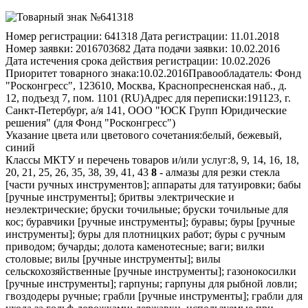
Номер регистрации:
641318
Дата регистрации:
11.01.2018
Номер заявки:
2016703682
Дата подачи заявки:
10.02.2016
Дата истечения срока действия регистрации:
10.02.2026
Приоритет товарного знака:
10.02.2016
Правообладатель:
Фонд
"Росконгресс", 123610, Москва, Краснопресненская наб., д.
12, подъезд 7, пом. 1101 (RU)
Адрес для переписки:
191123, г.
Санкт-Петербург, а/я 141, ООО "ЮСК Групп Юридические
решения" (для Фонд "Росконгресс")
Указание цвета или цветового сочетания:
белый, бежевый,
синий
Классы МКТУ и перечень товаров и/или услуг:
8, 9, 14, 16, 18,
20, 21, 25, 26, 35, 38, 39, 41, 43
8
- алмазы для резки стекла
[части ручных инструментов]; аппараты для татуировки; бабы
[ручные инструменты]; бритвы электрические и
неэлектрические; бруски точильные; бруски точильные для
кос; буравчики [ручные инструменты]; буравы; буры [ручные
инструменты]; буры для плотницких работ; буры с ручным
приводом; бучарды; долота каменотесные; ваги; вилки
столовые; вилы [ручные инструменты]; вилы
сельскохозяйственные [ручные инструменты]; газонокосилки
[ручные инструменты]; гарпуны; гарпуны для рыбной ловли;
гвоздодеры ручные; грабли [ручные инструменты]; грабли для