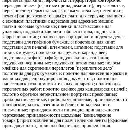
переплеты для книг; перочистки; перфораторы конторские;
перья для письма [офисные принадлежности]; перья золотые;
перья писчие; перья стальные; перья чертежные; песенники;
печати [канцелярские товары]; печати для сургуча; планшеты
с зажимом; пластинки с адресами для адресных машин;
платки носовые бумажные; пленки пластмассовые для
упаковки; подложки-коврики рабочего стола; подносы для
корреспонденции; подносы для сортировки и подсчета денег;
подставки для графинов бумажные; подставки для книг;
подставки для печатей, штемпелей, штампов; подставки для
пивных кружек; подставки для ручек и карандашей;
подставки для фотографий; подушечки для стирания;
подушечки чернильные; подушечки штемпельные; полосы
клейкие для скрепления переплетов [переплетное дело];
полотенца для рук бумажные; полотно для нанесения краски в
машинах для репродуцирования документов; полотно для
нанесения краски в множительных аппаратах; полотно для
переплетных работ; полотно клейкое для канцелярских целей;
полотно офсетное нетекстильное; портреты; пресс-папье;
приборы письменные; приборы чернильные; принадлежности
конторские, за исключением мебели; принадлежности
письменные; принадлежности пишущие; принадлежности
чертежные; принадлежности школьные [канцелярские
товары]; приспособления для подачи клейкой ленты [офисные
принадлежности]; приспособления для приклеивания