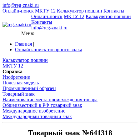
info@reg-znaki.ru
Онлайн-поиск
МКТУ 12
Калькулятор пошлин
Контакты
Онлайн-поиск
МКТУ 12
Калькулятор пошлин
Контакты
info@reg-znaki.ru
Меню
Главная
|
Онлайн-поиск товарного знака
Калькулятор пошлин
МКТУ 12
Справка
Изобретение
Полезная модель
Промышленный образец
Товарный знак
Наименование места происхождения товара
Общеизвестный в РФ товарный знак
Международное изобретение
Международный товарный знак
Товарный знак №641318