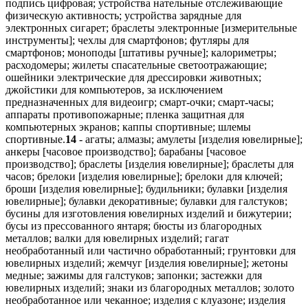
14
- агаты; алмазы; амулеты [изделия ювелирные];
анкеры [часовое производство]; барабаны [часовое
производство]; браслеты [изделия ювелирные]; браслеты для
часов; брелоки [изделия ювелирные]; брелоки для ключей;
броши [изделия ювелирные]; будильники; булавки [изделия
ювелирные]; булавки декоративные; булавки для галстуков;
бусины для изготовления ювелирных изделий и бижутерии;
бусы из прессованного янтаря; бюсты из благородных
металлов; валки для ювелирных изделий; гагат
необработанный или частично обработанный; грунтовки для
ювелирных изделий; жемчуг [изделия ювелирные]; жетоны
медные; зажимы для галстуков; запонки; застежки для
ювелирных изделий; знаки из благородных металлов; золото
необработанное или чеканное; изделия c клуазоне; изделия