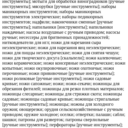
инструменты]; мотыги для обработки виноградников [ручные
инструменты]; мясорубки [ручные инструменты]; наборы
маникюрных инструментов; наборы маникюрных
инструментов электрические; наборы педикюрных
инструментов; надфили; наконечники сменные [ручные
инструменты]; напильники [инструменты]; напильники
наждачные; насосы воздушные с ручным приводом; насосы
ручные; несессеры для бритвенных принадлежностей;
нитковдеватели для игл; ножи для нарезания сыра
неэлектрические; ножи для нарезания яиц неэлектрические;
ножи для пиццы неэлектрические; ножи для снятия чешуи;
ножи для творческого досуга [скальпели]; ножи калевочные;
ножи керамические; ножи консервные неэлектрические; ножи
копытные; ножи окулировочные; ножи охотничьи; ножи
перочинные; ножи прививочные [ручные инструменты];
ножи роликовые [ручные инструменты]; ножи садовые
кривые; ножи сапожные; ножи; ножи-секачи; ножницы для
обрезания фитилей; ножницы для резки плотных материалов;
ножницы слесарные; ножницы для стрижки скота; ножницы
садовые; ножницы садовые кривые; ножницы стригальные
[ручные инструменты]; ножницы; ножны для холодного
оружия; овощерезки; орудия сельскохозяйственные с ручным
приводом; оружие холодное; оселки; отвертки; палаши; сабли;
шашки; патроны для разверток; патроны сверлильные
[ручные инструменты]; перфораторы [ручные инструменты];