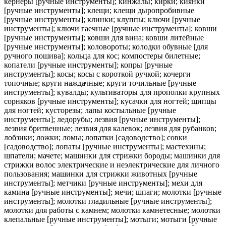
кернеры [ручные инструменты]; кинжалы; кирки; киянки
[ручные инструменты]; клещи; клещи дыропробивные
[ручные инструменты]; клинки; клуппы; ключи [ручные
инструменты]; ключи гаечные [ручные инструменты]; ковши
[ручные инструменты]; ковши для вина; ковши литейные
[ручные инструменты]; коловороты; колодки обувные [для
ручного пошива]; кольца для кос; компостеры билетные;
копатели [ручные инструменты]; копры [ручные
инструменты]; косы; косы с короткой ручкой; кочерги
топочные; круги наждачные; круги точильные [ручные
инструменты]; кувалды; культиваторы для прополки крупных
сорняков [ручные инструменты]; кусачки для ногтей; щипцы
для ногтей; кусторезы; лапы костыльные [ручные
инструменты]; ледорубы; лезвия [ручные инструменты];
лезвия бритвенные; лезвия для калевок; лезвия для рубанков;
лобзики; ложки; ломы; лопатки [садоводство]; совки
[садоводство]; лопаты [ручные инструменты]; мастехины;
шпатели; мачете; машинки для стрижки бороды; машинки для
стрижки волос электрические и неэлектрические для личного
пользования; машинки для стрижки животных [ручные
инструменты]; метчики [ручные инструменты]; мехи для
камина [ручные инструменты]; мечи; шпаги; молотки [ручные
инструменты]; молотки гладильные [ручные инструменты];
молотки для работы с камнем; молотки камнетесные; молотки
клепальные [ручные инструменты]; мотыги; мотыги [ручные