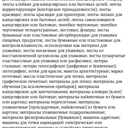
ленты клейкие для канцелярских или бытовых целей; ленты
корректирующие [конторские принадлежности]; ленты
красящие; ленты красящие для принтеров; ленты липкие для
канцелярских или бытовых целей; ленты самоклеящиеся
канцелярские или бытовые; линейки чертежные; линейки
чертежные четырехгранные; листовки; флаеры; листы
бумажные или пластиковые абсорбирующие для упаковки
пищевых продуктов; листы бумажные или пластиковые для
контроля влажности, используемые как материал для
упаковки; листы вискозные для упаковки; листы из
восстановленной целлюлозы для упаковки; листы пузырчатые
пластмассовые для упаковки или расфасовки; литеры
стальные; литеры типографские [цифровые и буквенные];
литографии; лотки для красок; макеты архитектурные; марки
почтовые; массы пластические для лепки; материалы
графические печатные; материалы для лепки; материалы для
обучения [за исключением приборов]; материалы
канцелярские для запечатывания; материалы клеящие [клеи]
канцелярские или бытовые; материалы набивочные из бумаги
или картона; материалы переплетные; материалы
упаковочные [прокладочные, набивочные] из бумаги или
картона; материалы упаковочные подкрахмаленные;
материалы фильтровальные [бумажные]; машины адресные;
машины для точки карандашей электрические или
неэлектрические; машины и устройства переплетные