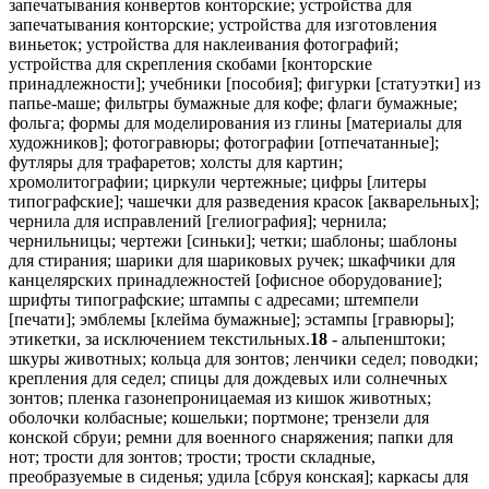
запечатывания конвертов конторские; устройства для
запечатывания конторские; устройства для изготовления
виньеток; устройства для наклеивания фотографий;
устройства для скрепления скобами [конторские
принадлежности]; учебники [пособия]; фигурки [статуэтки] из
папье-маше; фильтры бумажные для кофе; флаги бумажные;
фольга; формы для моделирования из глины [материалы для
художников]; фотогравюры; фотографии [отпечатанные];
футляры для трафаретов; холсты для картин;
хромолитографии; циркули чертежные; цифры [литеры
типографские]; чашечки для разведения красок [акварельных];
чернила для исправлений [гелиография]; чернила;
чернильницы; чертежи [синьки]; четки; шаблоны; шаблоны
для стирания; шарики для шариковых ручек; шкафчики для
канцелярских принадлежностей [офисное оборудование];
шрифты типографские; штампы с адресами; штемпели
[печати]; эмблемы [клейма бумажные]; эстампы [гравюры];
этикетки, за исключением текстильных.
18
- альпенштоки;
шкуры животных; кольца для зонтов; ленчики седел; поводки;
крепления для седел; спицы для дождевых или солнечных
зонтов; пленка газонепроницаемая из кишок животных;
оболочки колбасные; кошельки; портмоне; трензели для
конской сбруи; ремни для военного снаряжения; папки для
нот; трости для зонтов; трости; трости складные,
преобразуемые в сиденья; удила [сбруя конская]; каркасы для