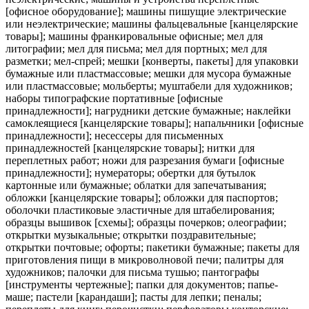
[офисное оборудование]; машины пишущие электрические
или неэлектрические; машины фальцевальные [канцелярские
товары]; машины франкировальные офисные; мел для
литографии; мел для письма; мел для портных; мел для
разметки; мел-спрей; мешки [конверты, пакеты] для упаковки
бумажные или пластмассовые; мешки для мусора бумажные
или пластмассовые; мольберты; муштабели для художников;
наборы типографские портативные [офисные
принадлежности]; нагрудники детские бумажные; наклейки
самоклеящиеся [канцелярские товары]; напальчники [офисные
принадлежности]; несессеры для письменных
принадлежностей [канцелярские товары]; нитки для
переплетных работ; ножи для разрезания бумаги [офисные
принадлежности]; нумераторы; обертки для бутылок
картонные или бумажные; облатки для запечатывания;
обложки [канцелярские товары]; обложки для паспортов;
оболочки пластиковые эластичные для штабелирования;
образцы вышивок [схемы]; образцы почерков; олеографии;
открытки музыкальные; открытки поздравительные;
открытки почтовые; офорты; пакетики бумажные; пакеты для
приготовления пищи в микроволновой печи; палитры для
художников; палочки для письма тушью; пантографы
[инструменты чертежные]; папки для документов; папье-
маше; пастели [карандаши]; пасты для лепки; пеналы;