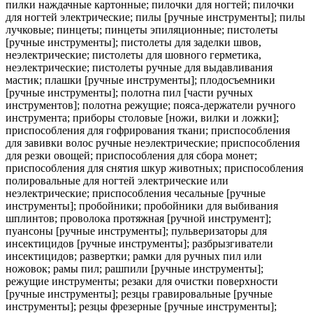
пилки наждачные картонные; пилочки для ногтей; пилочки
для ногтей электрические; пилы [ручные инструменты]; пилы
лучковые; пинцеты; пинцеты эпиляционные; пистолеты
[ручные инструменты]; пистолеты для заделки швов,
неэлектрические; пистолеты для шовного герметика,
неэлектрические; пистолеты ручные для выдавливания
мастик; плашки [ручные инструменты]; плодосъемники
[ручные инструменты]; полотна пил [части ручных
инструментов]; полотна режущие; пояса-держатели ручного
инструмента; приборы столовые [ножи, вилки и ложки];
приспособления для гофрирования ткани; приспособления
для завивки волос ручные неэлектрические; приспособления
для резки овощей; приспособления для сбора монет;
приспособления для снятия шкур животных; приспособления
полировальные для ногтей электрические или
неэлектрические; приспособления чесальные [ручные
инструменты]; пробойники; пробойники для выбивания
шплинтов; проволока протяжная [ручной инструмент];
пуансоны [ручные инструменты]; пульверизаторы для
инсектицидов [ручные инструменты]; разбрызгиватели
инсектицидов; развертки; рамки для ручных пил или
ножовок; рамы пил; рашпили [ручные инструменты];
режущие инструменты; резаки для очистки поверхности
[ручные инструменты]; резцы гравировальные [ручные
инструменты]; резцы фрезерные [ручные инструменты];