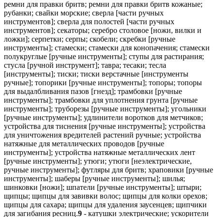
ремни для правки бритв; ремни для правки бритв кожаные;
рубанки; свайки морские; сверла [части ручных
инструментов]; сверла для полостей [части ручных
инструментов]; секаторы; серебро столовое [ножи, вилки и
ложки]; серпетки; серпы; скобели; скребки [ручные
инструменты]; стамески; стамески для конопачения; стамески
полукруглые [ручные инструменты]; ступы для растирания;
стусла [ручной инструмент]; тавра; тесаки; тесла
[инструменты]; тиски; тиски верстачные [инструменты
ручные]; топорики [ручные инструменты]; топоры; топоры
для выдалбливания пазов [гнезд]; трамбовки [ручные
инструменты]; трамбовки для уплотнения грунта [ручные
инструменты]; труборезы [ручные инструменты]; угольники
[ручные инструменты]; удлинители воротков для метчиков;
устройства для тиснения [ручные инструменты]; устройства
для уничтожения вредителей растений ручные; устройства
натяжные для металлических проводов [ручные
инструменты]; устройства натяжные металлических лент
[ручные инструменты]; утюги; утюги [неэлектрические,
ручные инструменты]; футляры для бритв; храповики [ручные
инструменты]; шаберы [ручные инструменты]; шилья;
шинковки [ножи]; шпатели [ручные инструменты]; штыри;
щипцы; щипцы для завивки волос; щипцы для колки орехов;
щипцы для сахара; щипцы для удаления заусенцев; щипчики
для загибания ресниц.
9
- катушки электрические; ускорители частиц; круги светоотражающие, прикрепляемые к одежде, для предупреждения транспортных аварий; средства индивидуальной защиты от несчастных случаев; одежда для защиты от несчастных случаев, излучения и огня; аккумуляторы электрические для транспортных средств; банки аккумуляторов; корпуса аккумуляторов электрических; ацидометры для аккумуляторных батарей; гидрометры; пластины аккумуляторные; устройства сигнальные тревожные; устройства звуковые сигнальные; звукопроводы; диски звукозаписи; рупоры; актинометры; устройства суммирующие; аэрометры; фотоувеличители; аппаратура для дистанционного управления железнодорожными стрелками электродинамическая; магниты; катушки электромагнитов; аппараты для анализа состава воздуха; устройства сигнальные аварийные; спиртомеры; алидады; приборы для анализа пищевых продуктов и кормов; аппараты электрические для дистанционного зажигания; батареи для систем зажигания; альтиметры; перчатки из асбестовых тканей для защиты от несчастных случаев; одежда для защиты от огня из асбестовых тканей; амперметры; усилители звука; лампы усилительные электронные; анемометры; кольца калибровочные; огнетушители; аноды; батареи анодные; антенны; стекла светозащитные противоослепляющие; козырьки светозащитные; устройства помехозащитные [электричество]; трансформаторы [электричество]; апертометры [оптические]; машины для подсчета и сортировки денег; коробки распределительные [электричество]; инструменты топографические; ленты мерные; объективы для астрофотографии; лампы термоэлектронные; средства обучения аудиовизуальные; автоматы музыкальные с предварительной оплатой; механизмы для автоматов с предварительной оплатой; механизмы для аппаратов, приводимых в действие жетонами; калибры; компараторы; сигнализаторы пожаров; указатели низкого давления в шинах автоматические; комбинезоны специальные защитные для летчиков; звонки аварийные электрические; прутки для определения местонахождения подземных источников воды; плоты спасательные; весы; шары-зонды метеорологические; устройства размагничивающие для магнитной ленты; устройства для записи на магнитную ленту; ленты магнитные; барометры; оборудование для взвешивания; весы платформенные; приспособления ударные, используемые для тушения пожаров; устройства зарядные для электрических аккумуляторов; бетатроны; автоматы для продажи билетов; корпуса громкоговорителей; линзы насадочные; макролинзы; муфты концевые [электричество]; пробки-указатели давления для клапанов; гальванометры; кнопки для звонков; коробки ответвительные [электричество]; тонармы для проигрывателей; уровни спиртовые; оборудование конторское с использованием перфокарт; оболочки для электрических кабелей; рамки для диапозитивов; диски счетные; круги логарифмические; линейки логарифмические круговые; линейки логарифмические; калькуляторы; калибры раздвижные; шаблоны [измерительные инструменты]; аппараты светокопировальные; камеры киносъемочные; трубки капиллярные; носители звукозаписи; каски защитные; шлемы защитные; респираторы, за исключением используемых для искусственного дыхания; маски для сварщиков; цепочки для очков; устройства теплорегулирующие; фотолаборатории; приборы контрольно-измерительные для паровых котлов; носки с электрообогревом; сушилки [фотография]; устройства и приспособления для монтажа кинофильмов [кинопленки]; схемы печатные; аппараты светосигнальные [проблесковые]; звонки сигнальные; футляры для предметных стекол микроскопов; коллекторы электрические; установки электрические для дистанционного управления производственными процессами; выключатели закрытые [электрические]; коммутаторы; компасы морские; окуляры; лупы ткацкие; шагомеры; счетчики; метрономы; конденсаторы электрические; проводники электрические; линии магистральные электрические; включатели электроцепи; коробки соединительные линейные [электрические]; коробки соединительные [электричество]; щиты коммутационные; контакты электрические; аппараты для контроля оплаты почтовыми марками; приборы регулирующие электрические; аппаратура для наблюдения и контроля электрическая; приборы для контроля скорости транспортных средств; преобразователи электрические; устройства фотокопировальные [фотографические, электростатические, тепловые]; шнурки для очков; реторты; приспособления для держания реторт; линзы корректирующие [оптика]; объективы [линзы] [оптика]; инструменты космографические; костюмы для подводного погружения; аппараты коммутационные электрические; переключатели электрические; ограничители [электричество]; вилки штепсельные [электрические соединения]; розетки штепсельные [электрические соединения]; соединения штепсельные [электрические]; выпрямители тока; редукторы [электричество]; метры портновские; тигли [лабораторные]; приборы для измерения толщины кожи; циклотроны; детекторы фальшивых монет; механизмы спусковые затворов [фотография]; денсиметры; фильмы мультипликационные; поддоны лабораторные; металлодетекторы для промышленных или военных целей; сонары; детекторы; фотозатворы; мембраны [акустика]; устройства для центровки диапозитивов; фотоаппараты; диапозитивы [фотография]; диаскопы; приборы для измерения расстояния; диктофоны; аппараты дифракционные [микроскопия]; громкоговорители; предохранители электрические; проигрыватели; микроскопы; приборы для дистанционной записи; дальномеры; щиты распределительные [электричество]; пульты распределительные [электричество]; циркули [измерительные инструменты]; измерители; приборы измерительные; динамометры; указатели уровня воды; лестницы спасательные пожарные; фотоосветители импульсные; трубки телефонные; экраны флуоресцирующие; экраны проекционные; экраны для защиты лица рабочего; экраны [фотография]; приспособления для сушки, используемые в фотографии; указатели электрические утечки тока; приборы измерительные электрические; кабели электрические; электропроводка; пульты управления [электричество]; элементы гальванические; соединения для электрических линий; соединения электрические; реле электрические; ванны электролитические; передатчики электронных сигналов; радиопередатчики [дистанционная связь]; приспособления для чистки акустических дисков; пленки для звукозаписи; счетчики пройденного расстояния для транспортных средств; катушки [фотография]; вывески механические; знаки механические; эпидиаскопы; пробирки; устройства для балансировки; термостаты; эргометры; машины и приборы для испытания материалов; овоскопы; указатели; указатели уровня бензина; искрогасители; футляры специальные для фотоаппаратов и фотопринадлежностей; аппаратура для анализов, за исключением медицинской; рефрактометры; экспонометры [измерители освещенности]; устройства для выписывания счетов; аппараты для ферментации [приборы лабораторные]; устройства для обеспечения безопасности на железнодорожном транспорте; провода электрические; провода магнитные; грузы для отвесов; отвесы; сетки для защиты от несчастных случаев; сети спасательные; брезент для спасательных работ; устройства для резки пленки; фильтры для респираторов; фильтры [фотография]; устройства зарядные для аккумуляторных батарей; аппаратура высокочастотная; частотомеры; предохранители плавкие; радиоприборы; кристаллы галеновые [детекторы]; батареи гальванических элементов; перчатки для защиты от несчастных случаев; перчатки для водолазов; перчатки для защиты от рентгеновского излучения для промышленных целей; газоанализаторы; газометры [измерительные инструменты]; приборы и инструменты геодезические; вехи [геодезические инструменты]; рейки нивелирные [геодезические инструменты]; устройства для сушки фотоснимков; фотоглянцеватели; линейки [инструменты измерительные]; посуда стеклянная градуированная; растры для фототипии; решетки для пластин электрических аккумуляторов; одежда для защиты от огня; приемники [аудио-видео]; гелиографы; голограммы; гигрометры; жилы идентификационные для электрических проводов; оболочки идентификационные для электрических проводов; оборудование спасательное; брандспойты; автомобили пожарные; помпы пожарные; уклономеры; таксометры; указатели количества; вакуумметры; спидометры; сердечники катушек индуктивности [электричество]; якоря [электричество]; устройства для обработки информации; зеркала для осмотровых работ; аппараты переговорные; кассеты для фотопластинок; инверторы [электрические]; ионизаторы, за исключением используемых для обработки воздуха или воды; глазки [увеличительные линзы] дверные оптические; приспособления для выравнивания низа швейных изделий; мебель специальная для лабораторий; лактоденсиметры; лактометры; лампы для фотолабораторий; фонари с оптической системой; фонари \"волшебные\"; фонари сигнальные; лазеры, за исключением используемых в медицинских целях; линзы оптические; весы конторские для писем; лаги [измерительные инструменты]; лини лотов; лупы [оптика]; вывески светящиеся; знаки светящиеся; трубки неоновые для вывесок; очки [оптика]; инструменты с оптическими окулярами; нивелиры оптические; стекла для очков; детали оптические; манометры; перископы; маски защитные; инструменты математические; механизмы предварительной оплаты для телевизоров; мегафоны; блоки памяти для компьютеров; метры для плотничьих работ; уровни ртутные; приборы для измерения скорости [фотография]; приборы точные измерительные; инструменты измерительные; приборы метеорологические; метры [измерительные инструменты]; винты микрометрические для оптических приборов и инструментов; микрофоны; микротомы; реле времени автоматические; отражатели [оптика]; аппараты дыхательные для подводного плавания; приборы и инструменты морские; приборы морские сигнальные; приборы и инструменты навигационные; оправы для очков; батареи электрические; аккумуляторы электрические; уровни [приборы для определения горизонтального положения]; инструменты нивелирования; призмы [оптика]; приборы наблюдения; октанты; омметры; волномеры; приборы и инструменты оптические; стекло оптическое; компьютеры; программы для компьютеров; осциллографы; устройства для переливания [перепускания] кислорода; озона