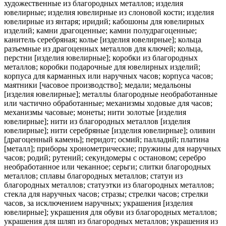
художественные из благородных металлов; изделия
ювелирные; изделия ювелирные из слоновой кости; изделия
ювелирные из янтаря; иридий; кабошоны для ювелирных
изделий; камни драгоценные; камни полудрагоценные;
канитель серебряная; колье [изделия ювелирные]; кольца
разъемные из драгоценных металлов для ключей; кольца,
перстни [изделия ювелирные]; коробки из благородных
металлов; коробки подарочные для ювелирных изделий;
корпуса для карманных или наручных часов; корпуса часов;
маятники [часовое производство]; медали; медальоны
[изделия ювелирные]; металлы благородные необработанные
или частично обработанные; механизмы ходовые для часов;
механизмы часовые; монеты; нити золотые [изделия
ювелирные]; нити из благородных металлов [изделия
ювелирные]; нити серебряные [изделия ювелирные]; оливин
[драгоценный камень]; перидот; осмий; палладий; платина
[металл]; приборы хронометрические; пружины для наручных
часов; родий; рутений; секундомеры с остановом; серебро
необработанное или чеканное; серьги; слитки благородных
металлов; сплавы благородных металлов; статуи из
благородных металлов; статуэтки из благородных металлов;
стекла для наручных часов; стразы; стрелки часов; стрелки
часов, за исключением наручных; украшения [изделия
ювелирные]; украшения для обуви из благородных металлов;
украшения для шляп из благородных металлов; украшения из