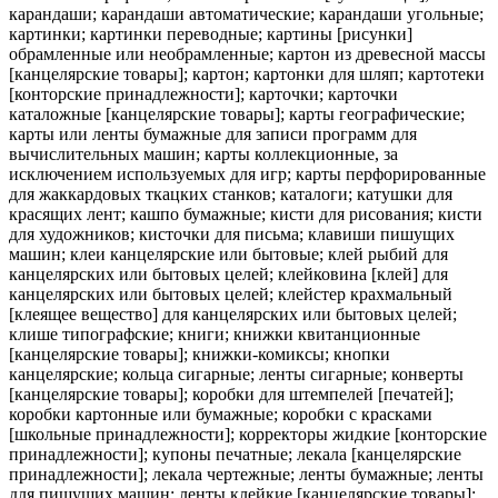
карандаши; карандаши автоматические; карандаши угольные;
картинки; картинки переводные; картины [рисунки]
обрамленные или необрамленные; картон из древесной массы
[канцелярские товары]; картон; картонки для шляп; картотеки
[конторские принадлежности]; карточки; карточки
каталожные [канцелярские товары]; карты географические;
карты или ленты бумажные для записи программ для
вычислительных машин; карты коллекционные, за
исключением используемых для игр; карты перфорированные
для жаккардовых ткацких станков; каталоги; катушки для
красящих лент; кашпо бумажные; кисти для рисования; кисти
для художников; кисточки для письма; клавиши пишущих
машин; клеи канцелярские или бытовые; клей рыбий для
канцелярских или бытовых целей; клейковина [клей] для
канцелярских или бытовых целей; клейстер крахмальный
[клеящее вещество] для канцелярских или бытовых целей;
клише типографские; книги; книжки квитанционные
[канцелярские товары]; книжки-комиксы; кнопки
канцелярские; кольца сигарные; ленты сигарные; конверты
[канцелярские товары]; коробки для штемпелей [печатей];
коробки картонные или бумажные; коробки с красками
[школьные принадлежности]; корректоры жидкие [конторские
принадлежности]; купоны печатные; лекала [канцелярские
принадлежности]; лекала чертежные; ленты бумажные; ленты
для пишущих машин; ленты клейкие [канцелярские товары];