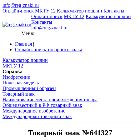
info@reg-znaki.ru
Онлайн-поиск
МКТУ 12
Калькулятор пошлин
Контакты
Онлайн-поиск
МКТУ 12
Калькулятор пошлин
Контакты
info@reg-znaki.ru
Меню
Главная
|
Онлайн-поиск товарного знака
Калькулятор пошлин
МКТУ 12
Справка
Изобретение
Полезная модель
Промышленный образец
Товарный знак
Наименование места происхождения товара
Общеизвестный в РФ товарный знак
Международное изобретение
Международный товарный знак
Товарный знак №641327