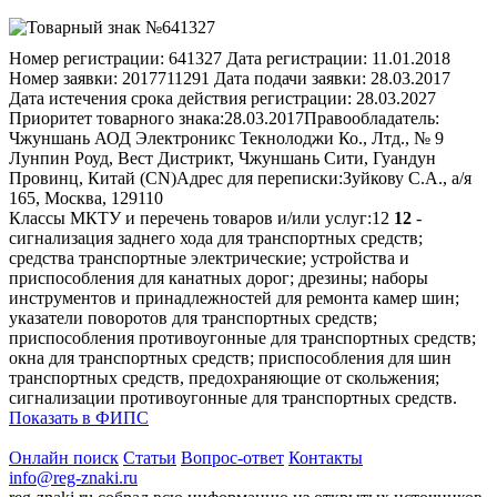
Номер регистрации:
641327
Дата регистрации:
11.01.2018
Номер заявки:
2017711291
Дата подачи заявки:
28.03.2017
Дата истечения срока действия регистрации:
28.03.2027
Приоритет товарного знака:
28.03.2017
Правообладатель:
Чжуншань АОД Электроникс Текнолоджи Ко., Лтд., № 9
Лунпин Роуд, Вест Дистрикт, Чжуншань Сити, Гуандун
Провинц, Китай (CN)
Адрес для переписки:
Зуйкову С.А., а/я
165, Москва, 129110
Классы МКТУ и перечень товаров и/или услуг:
12
12
-
сигнализация заднего хода для транспортных средств;
средства транспортные электрические; устройства и
приспособления для канатных дорог; дрезины; наборы
инструментов и принадлежностей для ремонта камер шин;
указатели поворотов для транспортных средств;
приспособления противоугонные для транспортных средств;
окна для транспортных средств; приспособления для шин
транспортных средств, предохраняющие от скольжения;
сигнализации противоугонные для транспортных средств.
Показать в ФИПС
Онлайн поиск
Статьи
Вопрос-ответ
Контакты
info@reg-znaki.ru