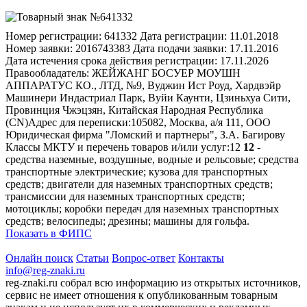
Номер регистрации:
641332
Дата регистрации:
11.01.2018
Номер заявки:
2016743383
Дата подачи заявки:
17.11.2016
Дата истечения срока действия регистрации:
17.11.2026
Правообладатель:
ЖЕЙЖАНГ БОСУЕР МОУШН
АППАРАТУС КО., ЛТД, №9, Вуджин Ист Роуд, Хардвэйр
Машинери Индастриал Парк, Вуйи Каунти, Цзиньхуа Сити,
Провинция Чжэцзян, Китайская Народная Республика
(CN)
Адрес для переписки:
105082, Москва, а/я 111, ООО
Юридическая фирма "Ломский и партнеры", З.А. Багирову
Классы МКТУ и перечень товаров и/или услуг:
12
12
-
средства наземные, воздушные, водные и рельсовые; средства
транспортные электрические; кузова для транспортных
средств; двигатели для наземных транспортных средств;
трансмиссии для наземных транспортных средств;
мотоциклы; коробки передач для наземных транспортных
средств; велосипеды; дрезины; машины для гольфа.
Показать в ФИПС
Онлайн поиск
Статьи
Вопрос-ответ
Контакты
info@reg-znaki.ru
reg-znaki.ru собрал всю информацию из открытых источников,
сервис не имеет отношения к опубликованным товарным