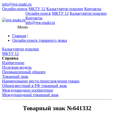
info@reg-znaki.ru
Онлайн-поиск
МКТУ 12
Калькулятор пошлин
Контакты
Онлайн-поиск
МКТУ 12
Калькулятор пошлин
Контакты
info@reg-znaki.ru
Меню
Главная
|
Онлайн-поиск товарного знака
Калькулятор пошлин
МКТУ 12
Справка
Изобретение
Полезная модель
Промышленный образец
Товарный знак
Наименование места происхождения товара
Общеизвестный в РФ товарный знак
Международное изобретение
Международный товарный знак
Товарный знак №641332