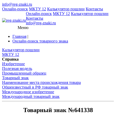
info@reg-znaki.ru
Онлайн-поиск
МКТУ 12
Калькулятор пошлин
Контакты
Онлайн-поиск
МКТУ 12
Калькулятор пошлин
Контакты
info@reg-znaki.ru
Меню
Главная
|
Онлайн-поиск товарного знака
Калькулятор пошлин
МКТУ 12
Справка
Изобретение
Полезная модель
Промышленный образец
Товарный знак
Наименование места происхождения товара
Общеизвестный в РФ товарный знак
Международное изобретение
Международный товарный знак
Товарный знак №641338