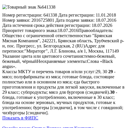
Номер регистрации:
641338
Дата регистрации:
11.01.2018
Номер заявки:
2016725801
Дата подачи заявки:
18.07.2016
Дата истечения срока действия регистрации:
18.07.2026
Приоритет товарного знака:
18.07.2016
Правообладатель:
Общество с ограниченной ответственностью "Брянская
Мясная Компания", 242221, Брянская область, Трубчевский р-
н, пос. Прогресс, ул. Белгородская, 2 (RU)
Адрес для
переписки:
"Мираторг", Л.Г. Блинова, а/я 1, Москва, 117149
Указание цвета или цветового сочетания:
темно-бежевый,
бежевый, чёрный
Неохраняемые элементы:
Слова «Black
angus».
Классы МКТУ и перечень товаров и/или услуг:
29, 30
29
-
мясо; полуфабрикаты из мяса; готовые блюда, состоящие
полностью или в основном из мяса; еда быстрого
приготовления и продукты для легкой закуски, включенные в
29 класс; субпродукты; мясо для бургеров (сэндвичей).
30
-
блюда, готовые к употреблению, включенные в 30 класс;
блюда на основе зерновых, мучных продуктов, готовые к
употреблению; бургеры [сэндвичи], в том числе с говядиной;
чизбургеры [сэндвичи].
Показать в ФИПС