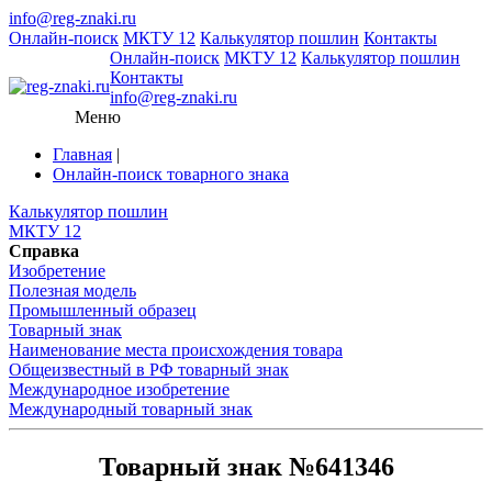
info@reg-znaki.ru
Онлайн-поиск
МКТУ 12
Калькулятор пошлин
Контакты
Онлайн-поиск
МКТУ 12
Калькулятор пошлин
Контакты
info@reg-znaki.ru
Меню
Главная
|
Онлайн-поиск товарного знака
Калькулятор пошлин
МКТУ 12
Справка
Изобретение
Полезная модель
Промышленный образец
Товарный знак
Наименование места происхождения товара
Общеизвестный в РФ товарный знак
Международное изобретение
Международный товарный знак
Товарный знак №641346