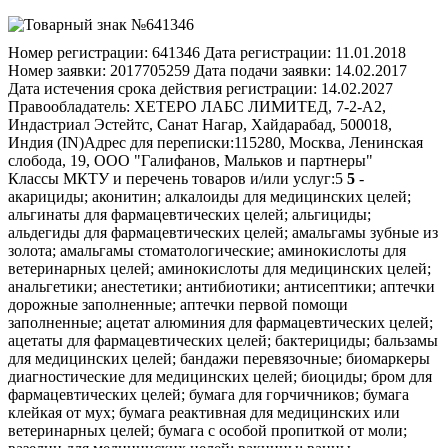
Номер регистрации:
641346
Дата регистрации:
11.01.2018
Номер заявки:
2017705259
Дата подачи заявки:
14.02.2017
Дата истечения срока действия регистрации:
14.02.2027
Правообладатель:
ХЕТЕРО ЛАБС ЛИМИТЕД, 7-2-А2,
Индастриал Эстейтс, Санат Нагар, Хайдарабад, 500018,
Индия (IN)
Адрес для переписки:
115280, Москва, Ленинская
слобода, 19, ООО "Галифанов, Мальков и партнеры"
Классы МКТУ и перечень товаров и/или услуг:
5
5
- акарициды; аконитин; алкалоиды для медицинских целей; альгинаты для фармацевтических целей; альгициды; альдегиды для фармацевтических целей; амальгамы зубные из золота; амальгамы стоматологические; аминокислоты для ветеринарных целей; аминокислоты для медицинских целей; анальгетики; анестетики; антибиотики; антисептики; аптечки дорожные заполненные; аптечки первой помощи заполненные; ацетат алюминия для фармацевтических целей; ацетаты для фармацевтических целей; бактерициды; бальзамы для медицинских целей; бандажи перевязочные; биомаркеры диагностические для медицинских целей; биоциды; бром для фармацевтических целей; бумага для горчичников; бумага клейкая от мух; бумага реактивная для медицинских или ветеринарных целей; бумага с особой пропиткой от моли; вазелин для медицинских целей; вакцины; ванны кислородные; вата антисептическая; вата асептическая; вата гигроскопическая; вата для медицинских целей; вата хлопковая для медицинских целей; вещества диетические для медицинских целей; вещества контрастные радиологические для медицинских целей; вещества питательные для микроорганизмов; вещества радиоактивные для медицинских целей; висмут азотнокислый основной для фармацевтических целей; вода мелиссовая для фармацевтических целей; вода морская для лечебных ванн; воды минеральные для медицинских целей; воды термальные; волокна пищевые; воск формовочный для стоматологических целей; газы для медицинских целей; гваякол для фармацевтических целей; гематоген; гемоглобин; гидрастин; гидрастинин; глицерин для медицинских целей; глицерофосфаты; глюкоза для медицинских целей; горечавка для фармацевтических целей; гормоны для медицинских целей; горчица для фармацевтических целей; горчичники; грязи для ванн; грязи лечебные; гуммигут для медицинских целей; гурьюн-бальзам для медицинских целей; дезинфектанты; дезодоранты для освежения воздуха; дезодоранты, за исключением предназначенных для человека или животных; дезодораторы для одежды или текстильных изделий; диастаза для медицинских целей; дигиталин; добавки минеральные пищевые; добавки пищевые; добавки пищевые белковые; добавки пищевые для животных; добавки пищевые дрожжевые; добавки пищевые из альгината; добавки пищевые из глюкозы; добавки пищевые из казеина; добавки пищевые из лецитина; добавки пищевые из масла льняного семени; добавки пищевые из прополиса; добавки пищевые из протеина; добавки пищевые из протеина для животных; добавки пищевые из пчелиного маточного молочка; добавки пищевые из пыльцы растений; добавки пищевые из ростков пшеницы; добавки пищевые из семян льна; добавки пищевые ферментные; дрожжи для фармацевтических целей; желатин для медицинских целей; жир рыбий; изотопы для медицинских целей; инсектициды; йод для фармацевтических целей; йодиды для фармацевтических целей; йодиды щелочных металлов для фармацевтических целей; йодоформ; каломель; камень виннокислый для фармацевтических целей; камень винный для фармацевтических целей; камфора для медицинских целей; капсулы для лекарств; капсулы для фармацевтических целей; карандаши гемостатические; карандаши для лечения бородавок; карандаши каустические; карандаши от головной боли; карбонил [противопаразитарное средство]; каустики для фармацевтических целей; кашу для фармацевтических целей; квассия для медицинских целей; квебрахо для медицинских целей; кислород для медицинских целей; кислота галловая для фармацевтических целей; кислоты для фармацевтических целей; клеи для зубных протезов; клей хирургический; клетки стволовые для ветеринарных целей; клетки стволовые для медицинских целей; кокаин; коллаген для медицинских целей; коллодий для фармацевтических целей; кольца противомозольные для ног; конфеты лекарственные; кора ангустура для медицинских целей; кора деревьев для фармацевтических целей; кора кедрового дерева, используемая в качестве репеллента; кора кондураговая для медицинских целей; кора кротоновая; кора мангрового дерева для фармацевтических целей; кора миробалана для фармацевтических целей; кора хинного дерева для медицинских целей; корма лечебные для животных; корни лекарственные; корни ревеня для фармацевтических целей; корпия для медицинских целей; крахмал для диетических или фармацевтических целей; креозот для фармацевтических целей; кровь для медицинских целей; культуры микроорганизмов для медицинских или ветеринарных целей; кураре; лаки для зубов; лакричник для фармацевтических целей; лактоза для фармацевтических целей; леденцы лекарственные; лейкопластыри; лекарства от запоров; ленты клейкие для медицинских целей; лецитин для медицинских целей; лосьоны для ветеринарных целей; лосьоны для собак; лосьоны для фармацевтических целей; лубриканты для интимных целей; лупулин для фармацевтических целей; магнезия для фармацевтических целей; мази; мази для фармацевтических целей; мази от солнечных ожогов; мази ртутные; мази, предохраняющие от обморожения, для фармацевтических целей; марля для перевязок; масла лекарственные; масло горчичное для медицинских целей; масло камфорное для медицинских целей; масло касторовое для медицинских целей; масло терпентинное для фармацевтических целей; масло укропное для медицинских целей; мастики для зубов; материалы абразивные стоматологические; материалы для зубных слепков; материалы для пломбирования зубов; материалы перевязочные медицинские; материалы хирургические перевязочные; медикаменты; медикаменты для ветеринарных целей; медикаменты для серотерапии; медикаменты для человека; медикаменты стоматологические; ментол; микстуры; молескин для медицинских целей; молоко миндальное для фармацевтических целей; молоко сухое для детей; молочко маточное пчелиное для фармацевтических целей; молочные ферменты для фармацевтических целей; мох ирландский для медицинских целей; мука для фармацевтических целей; мука из льняного семени для фармацевтических целей; мука рыбная для фармацевтических целей; мухоловки клейкие; мята для фармацевтических целей; напитки диетические для медицинских целей; напитки из солодового молока для медицинских целей; наркотики; настои лекарственные; настойка йода; настойка эвкалипта для фармацевтических целей; настойки для медицинских целей; опий; оподельдок; отвары для фармацевтических целей; ошейники противопаразитарные для животных; палочки ватные для медицинских целей; палочки лакричные для фармацевтических целей; палочки серные [дезинфицирующие средства]; пастилки для фармацевтических целей; пектины для фармацевтических целей; пепсины для фармацевтических целей; пептоны для фармацевтических целей; пероксид водорода для медицинских целей; пестициды; питание детское; пиявки медицинские; плазма крови; повязки глазные, используемые в медицинских целях; повязки для горячих компрессов; повязки для компрессов; повязки наплечные хирургические; подгузники [детские пеленки]; подгузники для домашних животных; подгузники для страдающих недержанием; подушечки мозольные; подушечки, используемые при кормлении грудью; помады медицинские; порошок из шпанских мушек; порошок пиретрума; пояса для гигиенических женских прокладок; препараты антидиуретические; препараты бактериальные для медицинских и ветеринарных целей; препараты бактериологические для медицинских или ветеринарных целей; препараты бальзамические для медицинских целей; препараты белковые для медицинских целей; препараты биологические для ветеринарных целей; препараты биологические для медицинских целей; препараты ветеринарные; препараты висмута для фармацевтических целей; препараты витаминные; препараты диагностические для ветеринарных целей; препараты диагностические для медицинских целей; препараты для ванн для медицинских целей; препараты для ванн лечебные; препараты для лечения геморроя; препараты для лечения костных мозолей; препараты для лечения угрей; препараты для облегчения прорезывания зубов; препараты для обработки ожогов; препараты для окуривания медицинские; препараты для органотерапии; препараты для очистки воздуха; препараты для промывания глаз; препараты для расширения бронхов; препараты для снижения половой активности; препараты для стерилизации; препараты для стерилизации почвы; препараты для удаления мозолей; препараты для удаления перхоти фармацевтические; препараты для уничтожения вредных животных; препараты для уничтожения вредных растений; препараты для уничтожения домовых грибов; препараты для уничтожения личинок насекомых; препараты для уничтожения мух; препараты для уничтожения мышей; препараты для уничтожения наземных моллюсков; препараты для уничтожения паразитов; препараты для ухода за кожей фармацевтические; препараты для чистки контактных линз; препараты из микроорганизмов для медицинских или ветеринарных целей; препараты известковые фармацевтические; препараты медицинские для роста волос; препараты опиумные; препараты противоспоровые; препараты с алоэ вера для фармацевтических целей; препараты с микроэлементами для человека или животных; препараты сульфамидные [лекарственные препараты]; препараты фармацевтические; препараты фармацевтические для лечения солнечных ожогов; препараты ферментативные для ветеринарных целей; препараты ферментативные для медицинских целей; препараты химико-фармацевтические; препараты химические для ветеринарных целей; препараты химические для диагностики беременности; препараты химические для медицинских целей; препараты химические для обработки злаков, пораженных головней; препараты химические для обработки пораженного винограда; препараты химические для обработки против милдью; препараты химические для обработки против филлоксеры; препараты химические для фармацевтических целей; препараты, используемые при обморожении; препараты, предохраняющие от моли; примочки глазные; примочки свинцовые; проводники химические для электрокардиографических электродов; продукты белковые пищевые для медицинских целей; продукты диетические пищевые для медицинских целей; продукты обработки хлебных злаков побочные для диетических и медицинских целей; продукты фармацевтические; прокладки гигиенические; прокладки гигиенические женские; прокладки ежедневные [