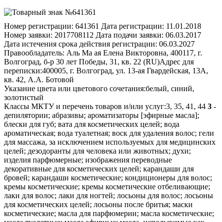
Номер регистрации:
641361
Дата регистрации:
11.01.2018
Номер заявки:
2017708112
Дата подачи заявки:
06.03.2017
Дата истечения срока действия регистрации:
06.03.2027
Правообладатель:
Аль Ма ая Елена Викторовна, 400117, г.
Волгоград, б-р 30 лет Победы, 31, кв. 22 (RU)
Адрес для
переписки:
400005, г. Волгоград, ул. 13-ая Гвардейская, 13А,
кв. 42, А.А. Ботовой
Указание цвета или цветового сочетания:
белый, синий,
золотистый
Классы МКТУ и перечень товаров и/или услуг:
3, 35, 41, 44
3
-
депилятории; абразивы; ароматизаторы [эфирные масла];
блески для губ; вата для косметических целей; вода
ароматическая; вода туалетная; воск для удаления волос; гели
для массажа, за исключением используемых для медицинских
целей; дезодоранты для человека или животных; духи;
изделия парфюмерные; изображения переводные
декоративные для косметических целей; карандаши для
бровей; карандаши косметические; кондиционеры для волос;
кремы косметические; кремы косметические отбеливающие;
лаки для волос; лаки для ногтей; лосьоны для волос; лосьоны
для косметических целей; лосьоны после бритья; маски
косметические; масла для парфюмерии; масла косметические;