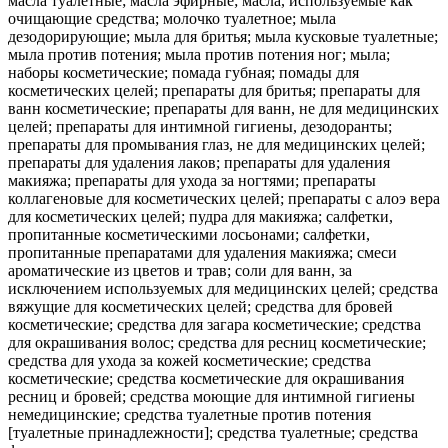
масла туалетные; масла эфирные; масла, используемые как
очищающие средства; молочко туалетное; мыла
дезодорирующие; мыла для бритья; мыла кусковые туалетные;
мыла против потения; мыла против потения ног; мыла;
наборы косметические; помада губная; помады для
косметических целей; препараты для бритья; препараты для
ванн косметические; препараты для ванн, не для медицинских
целей; препараты для интимной гигиены, дезодоранты;
препараты для промывания глаз, не для медицинских целей;
препараты для удаления лаков; препараты для удаления
макияжа; препараты для ухода за ногтями; препараты
коллагеновые для косметических целей; препараты с алоэ вера
для косметических целей; пудра для макияжа; салфетки,
пропитанные косметическими лосьонами; салфетки,
пропитанные препаратами для удаления макияжа; смеси
ароматические из цветов и трав; соли для ванн, за
исключением используемых для медицинских целей; средства
вяжущие для косметических целей; средства для бровей
косметические; средства для загара косметические; средства
для окрашивания волос; средства для ресниц косметические;
средства для ухода за кожей косметические; средства
косметические; средства косметические для окрашивания
ресниц и бровей; средства моющие для интимной гигиены
немедицинские; средства туалетные против потения
[туалетные принадлежности]; средства туалетные; средства