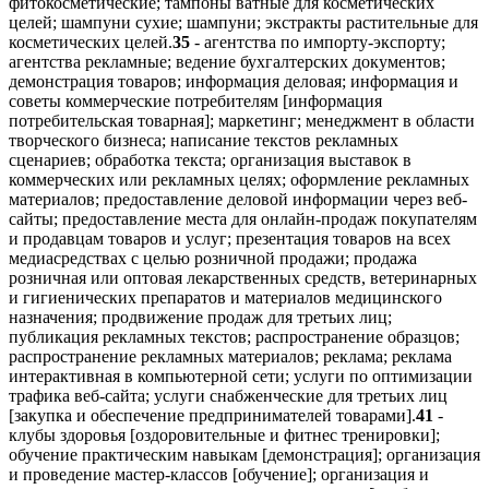
фитокосметические; тампоны ватные для косметических
целей; шампуни сухие; шампуни; экстракты растительные для
косметических целей.
35
- агентства по импорту-экспорту;
агентства рекламные; ведение бухгалтерских документов;
демонстрация товаров; информация деловая; информация и
советы коммерческие потребителям [информация
потребительская товарная]; маркетинг; менеджмент в области
творческого бизнеса; написание текстов рекламных
сценариев; обработка текста; организация выставок в
коммерческих или рекламных целях; оформление рекламных
материалов; предоставление деловой информации через веб-
сайты; предоставление места для онлайн-продаж покупателям
и продавцам товаров и услуг; презентация товаров на всех
медиасредствах с целью розничной продажи; продажа
розничная или оптовая лекарственных средств, ветеринарных
и гигиенических препаратов и материалов медицинского
назначения; продвижение продаж для третьих лиц;
публикация рекламных текстов; распространение образцов;
распространение рекламных материалов; реклама; реклама
интерактивная в компьютерной сети; услуги по оптимизации
трафика веб-сайта; услуги снабженческие для третьих лиц
[закупка и обеспечение предпринимателей товарами].
41
-
клубы здоровья [оздоровительные и фитнес тренировки];
обучение практическим навыкам [демонстрация]; организация
и проведение мастер-классов [обучение]; организация и