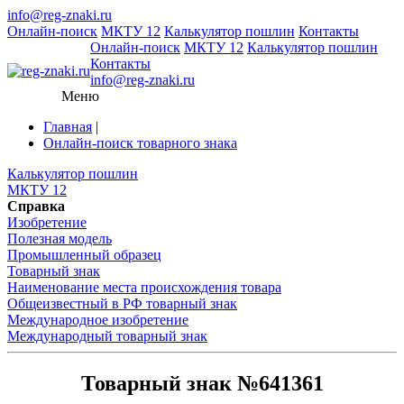
info@reg-znaki.ru
Онлайн-поиск
МКТУ 12
Калькулятор пошлин
Контакты
Онлайн-поиск
МКТУ 12
Калькулятор пошлин
Контакты
info@reg-znaki.ru
Меню
Главная
|
Онлайн-поиск товарного знака
Калькулятор пошлин
МКТУ 12
Справка
Изобретение
Полезная модель
Промышленный образец
Товарный знак
Наименование места происхождения товара
Общеизвестный в РФ товарный знак
Международное изобретение
Международный товарный знак
Товарный знак №641361