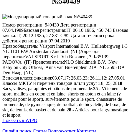
№540439
Номер регистрации:
540439
Дата регистрации:
07.04.1989
Базовая регистрация:
IT, 06.10.1986, 450 743
Базовая
заявка:
IT, 20.12.1985, 27 831 C/85
Дата истечения срока
действия регистрации:
07.04.2019
Правообладатель:
Valsport International B.V. Hullenbergweg 1-3
NL-1101 BW Amsterdam Zuidoost (NL)
Адрес для
переписки:
VALSPORT S.r.l. Via Busonera, 3 I-35139
PADOVA (IT)
Представитель:
NLO Shieldmark B.V. New
Babylon City Offices, Anna van Buerenplein 21A NL-2595 DA
Den Haag (NL)
Венская классификация:
03.07.17; 26.03.23; 26.11.12; 27.05.01
Классы МКТУ и перечень товаров и/или услуг:
18, 25, 28
18
-
Sacs, valises, parapluies et bâtons de promenade.
25
- Vêtements de
sport, maillots en coton et en laine, shorts en coton et en laine (y
compris pour le sport), survêtements pour le sport, chaussures de
promenade, de gymnastique, de football, de bicyclette, de boxe, de
ski, de tennis, de basket et de bain.
28
- Articles pour la gymnastique
et le sport.
Показать в WIPO
Онлайн поиск
Статьи
Вопрос-ответ
Контакты