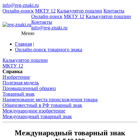
info@reg-znaki.ru
Онлайн-поиск
МКТУ 12
Калькулятор пошлин
Контакты
Онлайн-поиск
МКТУ 12
Калькулятор пошлин
Контакты
info@reg-znaki.ru
Меню
Главная
|
Онлайн-поиск товарного знака
Калькулятор пошлин
МКТУ 12
Справка
Изобретение
Полезная модель
Промышленный образец
Товарный знак
Наименование места происхождения товара
Общеизвестный в РФ товарный знак
Международное изобретение
Международный товарный знак
Международный товарный знак